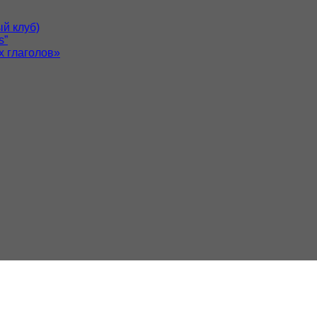
й клуб)
s”
х глаголов»