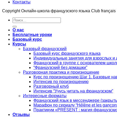
Контакты
Copyright Онлайн-школа французского языка Club français
Искать:
О нас
Бесплатные уроки
Базовый курс
Курсы
Базовый французский
Базовый курс французского языка
Индивидуальные занятия для взрослых и 
Французский в группе с основателем шко
“Французский без домашки”
Разговорная практика и произношение
Курс по произношению Шаг 1. Базовые на
Интенсив по произношению
Разговорный клуб
Интенсив “Учусь читать на французском”
Интересные форматы
Французский язык в мессенджере (закрыты
Марафон по сериалу “Hélène et les gançon
Практикум «PRÉSENT : магия французски
Отзывы