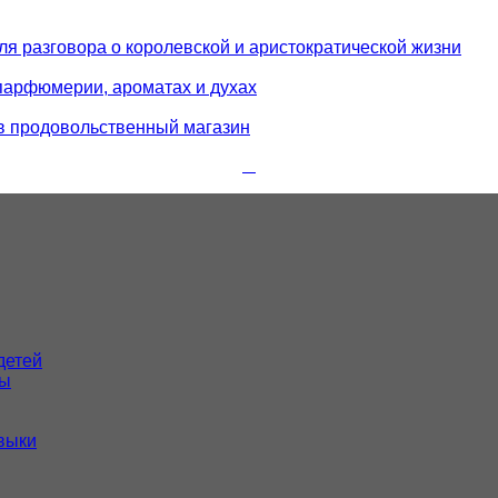
 для разговора о королевской и аристократической жизни
 парфюмерии, ароматах и духах
 в продовольственный магазин
детей
лы
выки