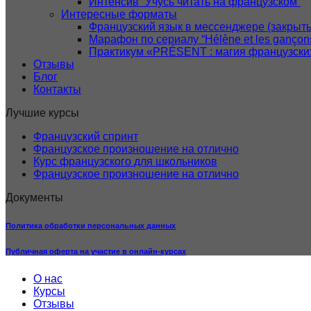
Интенсив “Учусь читать на французском”
Интересные форматы
Французский язык в мессенджере (закрыты
Марафон по сериалу “Hélène et les gançon
Практикум «PRÉSENT : магия французски
Отзывы
Блог
Контакты
Лучшие курсы
Французский спринт
Французское произношение на отлично
Курс французского для школьников
Французское произношение на отлично
Документы
Политика обработки персональных данных
Публичная оферта на участие в онлайн-курсах
О нас
Курсы
Отзывы