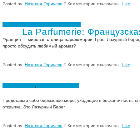
к
Posted
by
Наталия Горячева
Комментарии
отключены
Like
о
записи
королевской
Атлантическое
и
побережье
аристократической
Франции
жизни
Лексика по темам / Le vocabulaire
La Parfumerie: Французск
Франция — мировая столица парфюмерии. Грас, Лазурный берег, 
просто обсудить любимый аромат?
к
Posted
by
Наталия Горячева
Комментарии
отключены
Like
записи
La
Parfumerie:
Французская
Про Францию
,
Регионы Франции
лексика
для
разговора
Представьте себе бирюзовое море, уходящее в бесконечность, сн
о
открытка. Это Лазурный Берег
парфюмерии,
ароматах
и
духах
к
Posted
by
Наталия Горячева
Комментарии
отключены
Like
записи
Лазурный