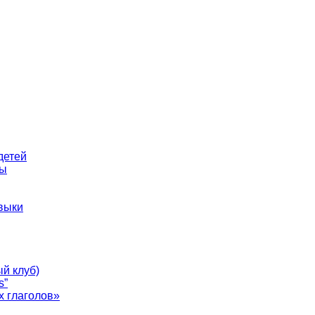
детей
лы
выки
й клуб)
s”
х глаголов»