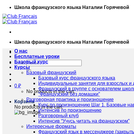
Skip
Школа французского языка Наталии Горячевой
to
content
Школа французского языка Наталии Горячевой
О нас
Бесплатные уроки
Базовый курс
Искать:
Курсы
Базовый французский
Базовый курс французского языка
Индивидуальные занятия для взрослых и 
0
₽
Французский в группе с основателем шко
No products in the cart.
“Французский без домашки”
Разговорная практика и произношение
Корзина
Курс по произношению Шаг 1. Базовые на
No products in the cart.
Интенсив по произношению
Разговорный клуб
Интенсив “Учусь читать на французском”
Интересные форматы
Французский язык в мессенджере (закрыты