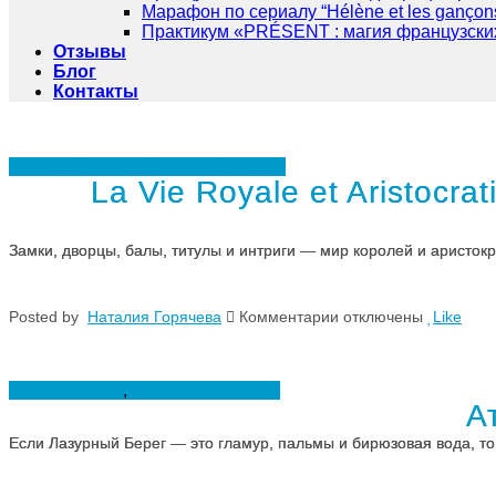
Марафон по сериалу “Hélène et les gançon
Практикум «PRÉSENT : магия французски
Отзывы
Блог
Контакты
Лексика по темам / Le vocabulaire
La Vie Royale et Aristocr
Замки, дворцы, балы, титулы и интриги — мир королей и аристокра
к
Posted
by
Наталия Горячева
Комментарии
отключены
Like
записи
La
Vie
Royale
Про Францию
,
Регионы Франции
et
А
Aristocratique:
Французская
Если Лазурный Берег — это гламур, пальмы и бирюзовая вода, то
лексика
для
разговора