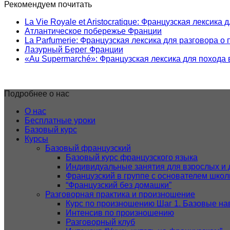
Рекомендуем почитать
La Vie Royale et Aristocratique: Французская лексика
Атлантическое побережье Франции
La Parfumerie: Французская лексика для разговора о
Лазурный Берег Франции
«Au Supermarché»: Французская лексика для похода
Подробнее о нас
О нас
Бесплатные уроки
Базовый курс
Курсы
Базовый французский
Базовый курс французского языка
Индивидуальные занятия для взрослых и 
Французский в группе с основателем шко
“Французский без домашки”
Разговорная практика и произношение
Курс по произношению Шаг 1. Базовые на
Интенсив по произношению
Разговорный клуб