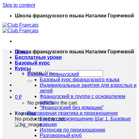
Skip to content
Школа французского языка Наталии Горячевой
Школа французского языка Наталии Горячевой
О нас
Бесплатные уроки
Базовый курс
Курсы
Искать:
Базовый французский
Базовый курс французского языка
Индивидуальные занятия для взрослых и
детей
Французский в группе с основателем
0
₽
школы
No products in the cart.
“Французский без домашки”
Разговорная практика и произношение
Корзина
Курс по произношению Шаг 1. Базовые
No products in the cart.
навыки
Интенсив по произношению
Разговорный клуб