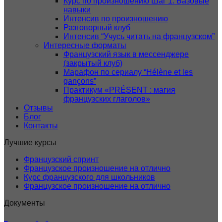
Курс по произношению Шаг 1. Базовые
навыки
Интенсив по произношению
Разговорный клуб
Интенсив “Учусь читать на французском”
Интересные форматы
Французский язык в мессенджере
(закрытый клуб)
Марафон по сериалу “Hélène et les
gançons”
Практикум «PRÉSENT : магия
французских глаголов»
Отзывы
Блог
Контакты
Лучшие курсы
Французский спринт
Французское произношение на отлично
Курс французского для школьников
Французское произношение на отлично
Документы