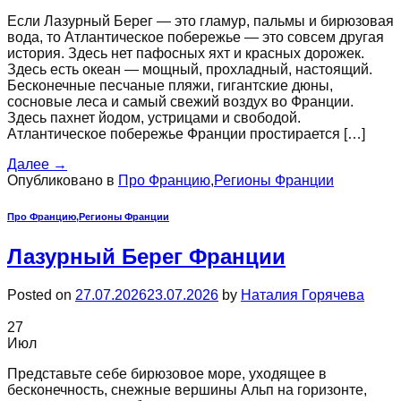
Если Лазурный Берег — это гламур, пальмы и бирюзовая
вода, то Атлантическое побережье — это совсем другая
история. Здесь нет пафосных яхт и красных дорожек.
Здесь есть океан — мощный, прохладный, настоящий.
Бесконечные песчаные пляжи, гигантские дюны,
сосновые леса и самый свежий воздух во Франции.
Здесь пахнет йодом, устрицами и свободой.
Атлантическое побережье Франции простирается […]
Далее
→
Опубликовано в
Про Францию
,
Регионы Франции
Про Францию
,
Регионы Франции
Лазурный Берег Франции
Posted on
27.07.2026
23.07.2026
by
Наталия Горячева
27
Июл
Представьте себе бирюзовое море, уходящее в
бесконечность, снежные вершины Альп на горизонте,