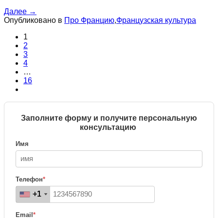
Далее
→
Опубликовано в
Про Францию
,
Французская культура
1
2
3
4
…
16
Заполните форму и получите персональную
консультацию
Имя
Телефон
*
+1
+1
+1
+1
Email
*