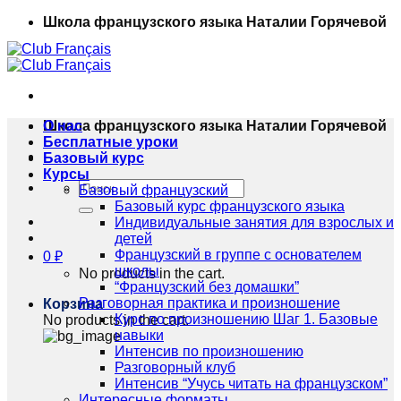
Skip
Школа французского языка Наталии Горячевой
to
content
Школа французского языка Наталии Горячевой
О нас
Бесплатные уроки
Базовый курс
Курсы
Искать:
Базовый французский
Базовый курс французского языка
Индивидуальные занятия для взрослых и
детей
Французский в группе с основателем
0
₽
школы
No products in the cart.
“Французский без домашки”
Разговорная практика и произношение
Корзина
Курс по произношению Шаг 1. Базовые
No products in the cart.
навыки
Интенсив по произношению
Разговорный клуб
Интенсив “Учусь читать на французском”
Интересные форматы