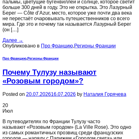
пальмы, цветущие бугенвиллеи и солнце, которое светит
больше 300 дней в году. Это не открытка. Это Лазурный
Берег — Côte d’Azur, место, которое уже почти два века
не перестаёт очаровывать путешественников со всего
мира. Где это и почему так называется Лазурный Берег
(он […]
Далее
→
Опубликовано в
Про Францию
,
Регионы Франции
Про Францию
,
Регионы Франции
Почему Тулузу называют
«Розовым городом»?
Posted on
20.07.2026
16.07.2026
by
Наталия Горячева
20
Июл
В путеводителях по Франции Тулузу часто
называют «Розовым городом» (La Ville Rose). Это одно
из самых романтичных прозвищ среди французских
городов — наряду с Парижем «Городом света» или