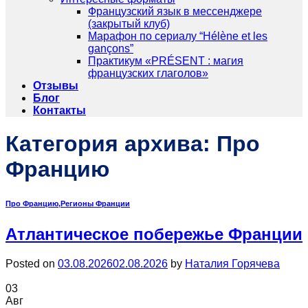
Французский язык в мессенджере
(закрытый клуб)
Марафон по сериалу “Hélène et les
gançons”
Практикум «PRÉSENT : магия
французских глаголов»
Отзывы
Блог
Контакты
Категория архива:
Про
Францию
Про Францию
,
Регионы Франции
Атлантическое побережье Франции
Posted on
03.08.2026
02.08.2026
by
Наталия Горячева
03
Авг