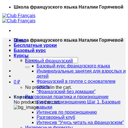
Skip
Школа французского языка Наталии Горячевой
to
content
Школа французского языка Наталии Горячевой
О нас
Бесплатные уроки
Базовый курс
Курсы
Искать:
Базовый французский
Базовый курс французского языка
Индивидуальные занятия для взрослых и
детей
Французский в группе с основателем
0
₽
школы
No products in the cart.
“Французский без домашки”
Разговорная практика и произношение
Корзина
Курс по произношению Шаг 1. Базовые
No products in the cart.
навыки
Интенсив по произношению
Разговорный клуб
Интенсив “Учусь читать на французском”
Интересные форматы