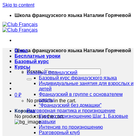
Skip to content
Школа французского языка Наталии Горячевой
Школа французского языка Наталии Горячевой
О нас
Бесплатные уроки
Базовый курс
Курсы
Искать:
Базовый французский
Базовый курс французского языка
Индивидуальные занятия для взрослых и
детей
Французский в группе с основателем
0
₽
школы
No products in the cart.
“Французский без домашки”
Разговорная практика и произношение
Корзина
Курс по произношению Шаг 1. Базовые
No products in the cart.
навыки
Интенсив по произношению
Разговорный клуб