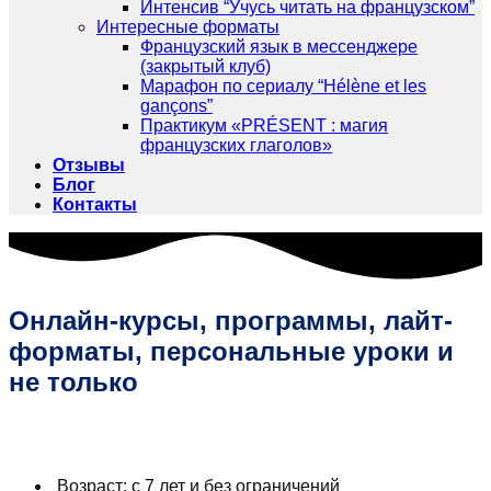
Интенсив “Учусь читать на французском”
Интересные форматы
Французский язык в мессенджере
(закрытый клуб)
Марафон по сериалу “Hélène et les
gançons”
Практикум «PRÉSENT : магия
французских глаголов»
Отзывы
Блог
Контакты
Онлайн-курсы, программы, лайт-
форматы, персональные уроки и
не только
Французский для начинающих, продолжающих,
совершенствующих и влюбленных в этот язык​.
Возраст: с 7 лет и без ограничений