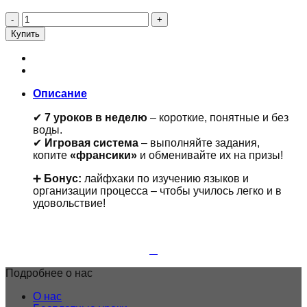
Количество
товара
Купить
Закрытый
клуб
"Французский
в
мессенджере"
Описание
(1
месяц)
✔
7 уроков в неделю
– короткие, понятные и без
воды.
✔
Игровая система
– выполняйте задания,
копите
«франсики»
и обменивайте их на призы!
➕
Бонус:
лайфхаки по изучению языков и
организации процесса – чтобы училось легко и в
удовольствие!
Подробнее о нас
О нас