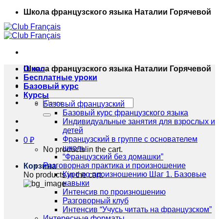
Skip
Школа французского языка Наталии Горячевой
to
content
Школа французского языка Наталии Горячевой
О нас
Бесплатные уроки
Базовый курс
Курсы
Искать:
Базовый французский
Базовый курс французского языка
Индивидуальные занятия для взрослых и
детей
Французский в группе с основателем
0
₽
школы
No products in the cart.
“Французский без домашки”
Разговорная практика и произношение
Корзина
Курс по произношению Шаг 1. Базовые
No products in the cart.
навыки
Интенсив по произношению
Разговорный клуб
Интенсив “Учусь читать на французском”
Интересные форматы