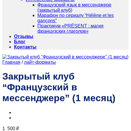
Французский язык в мессенджере
(закрытый клуб)
Марафон по сериалу “Hélène et les
gançons”
Практикум «PRÉSENT : магия
французских глаголов»
Отзывы
Блог
Контакты
Главная
/
лайт-форматы
Закрытый клуб
“Французский в
мессенджере” (1 месяц)
1 500
₽